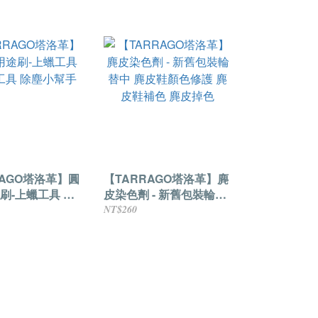
RAGO塔洛革】圓
【TARRAGO塔洛革】麂
-上蠟工具 清
皮染色劑 - 新舊包裝輪替
潔刷工具 除塵小幫手
中 麂皮鞋顏色修護 麂皮
NT$260
鞋補色 麂皮掉色