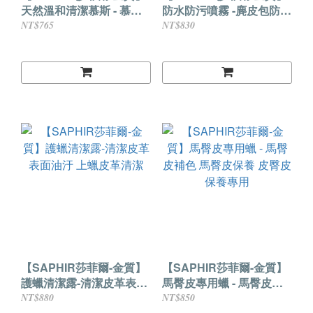
天然溫和清潔慕斯 - 慕斯
防水防污噴霧 -麂皮包防水
清潔 - nappa皮革 - 苯染皮
皮衣防水 雪靴防水
NT$765
NT$830
革
【SAPHIR莎菲爾-金質】
【SAPHIR莎菲爾-金質】
護蠟清潔露-清潔皮革表面
馬臀皮專用蠟 - 馬臀皮補
油汙 上蠟皮革清潔
色 馬臀皮保養 皮臀皮保養
NT$880
NT$850