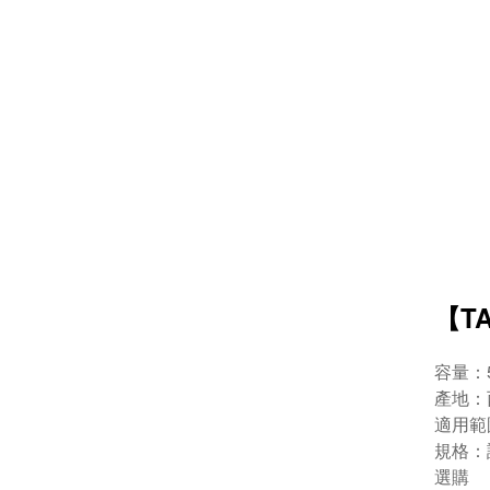
【T
容量：5
產地：
適用範
規格：
選購