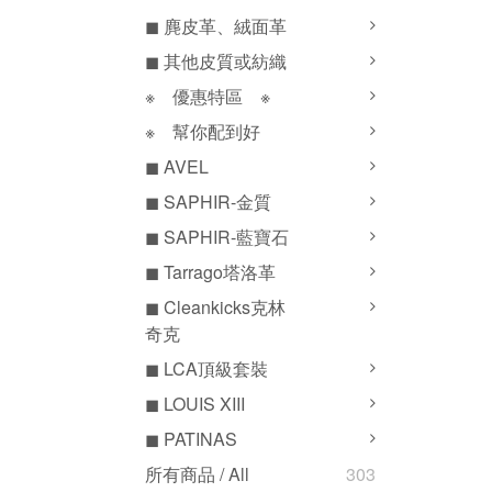
◼ 麂皮革、絨面革
◼ 其他皮質或紡織
※ 優惠特區 ※
※ 幫你配到好
◼ AVEL
◼ SAPHIR-金質
◼ SAPHIR-藍寶石
◼ Tarrago塔洛革
◼ Cleankicks克林
奇克
◼ LCA頂級套裝
◼ LOUIS XIII
◼ PATINAS
所有商品 / All
303