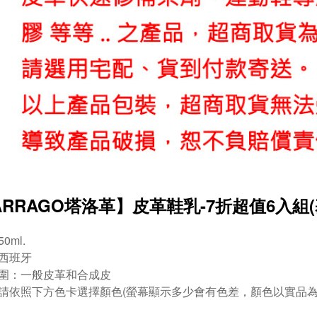
ARRAGO塔洛革】皮革鞋乳-7折超值6入組
0ml.
西班牙
圍：一般皮革和合成皮
請依照下方色卡選擇顏色(螢幕顯示多少會有色差，顏色以實品為