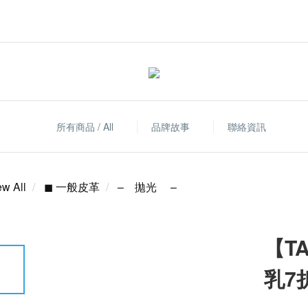
所有商品 / All
品牌故事
聯絡資訊
ew All
◼ 一般皮革
– 拋光 –
【T
乳7