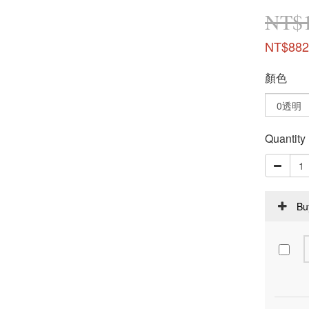
NT$1
NT$882
顏色
Quantity
Bu