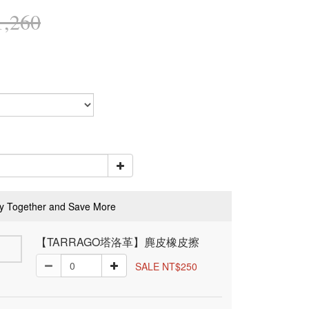
,260
y Together and Save More
【TARRAGO塔洛革】麂皮橡皮擦
SALE NT$250