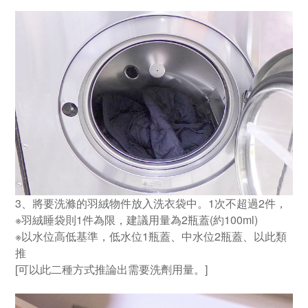
3、將要洗滌的羽絨物件放入洗衣袋中。1次不超過2件，
※羽絨睡袋則1件為限，建議用量為2瓶蓋(約100ml)
※以水位高低基準，低水位1瓶蓋、中水位2瓶蓋、以此類
推
[可以此二種方式推論出需要洗劑用量。]