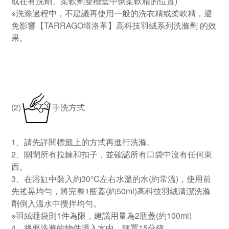
或在有洗劑、柔軟劑雙槽盒中倒柔軟精的位置)
※洗滌過程中，不建議再使用一般的洗衣精或柔軟精，避
免影響【TARRAGO塔洛革】高科技羽絨系列洗滌劑 的效
果。
(2)
手洗方式
1、請先詳閱標籤上的方式再進行洗滌。
2、關閉所有拉鍊和扣子，並確認所有口袋中沒有任何東
西。
3、在浴缸中裝入約30°C左右水溫的水(約常溫)，使用前
先搖晃均勻，將完整1瓶蓋(約50ml)高科技羽絨清潔洗滌
劑倒入溫水中攪拌均勻。
※羽絨睡袋則1件為限，建議用量為2瓶蓋(約100ml)
4、將要洗滌的物件浸入水中，靜置15分鐘。