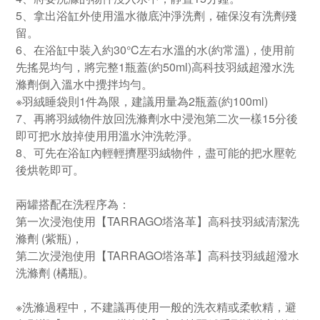
5、拿出浴缸外使用溫水徹底沖淨洗劑，確保沒有洗劑殘
留。
6、在浴缸中裝入約30°C左右水溫的水(約常溫)，使用前
先搖晃均勻，將完整1瓶蓋(約50ml)高科技羽絨超潑水洗
滌劑倒入溫水中攪拌均勻。
※羽絨睡袋則1件為限，建議用量為2瓶蓋(約100ml)
7、再將羽絨物件放回洗滌劑水中浸泡第二次一樣15分後
即可把水放掉使用用溫水沖洗乾淨。
8、可先在浴缸內輕輕擠壓羽絨物件，盡可能的把水壓乾
後烘乾即可。
兩罐搭配在洗程序為：
第一次浸泡使用【TARRAGO塔洛革】高科技羽絨清潔洗
滌劑 (紫瓶)，
第二次浸泡使用【TARRAGO塔洛革】高科技羽絨超潑水
洗滌劑 (橘瓶)。
※洗滌過程中，不建議再使用一般的洗衣精或柔軟精，避