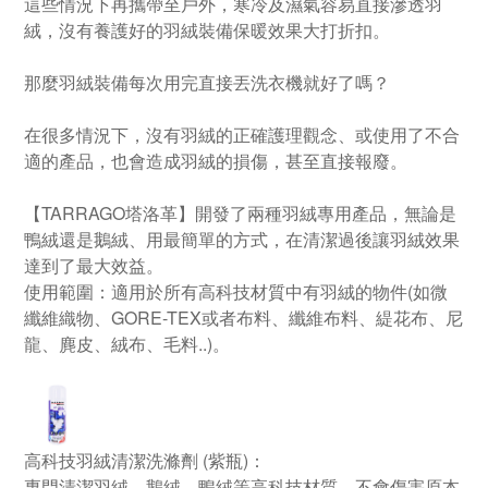
這些情況下再攜帶至戶外，寒冷及濕氣容易直接滲透羽
絨，沒有養護好的羽絨裝備保暖效果大打折扣。
那麼羽絨裝備每次用完直接丟洗衣機就好了嗎？
在很多情況下，沒有羽絨的正確護理觀念、或使用了不合
適的產品，也會造成羽絨的損傷，甚至直接報廢。
【TARRAGO塔洛革】開發了兩種羽絨專用產品，無論是
鴨絨還是鵝絨、用最簡單的方式，在清潔過後讓羽絨效果
達到了最大效益。
使用範圍：適用於所有高科技材質中有羽絨的物件(如微
纖維織物、GORE-TEX或者布料、纖維布料、緹花布、尼
龍、麂皮、絨布、毛料..)。
高科技羽絨清潔洗滌劑 (紫瓶)：
專門清潔羽絨、鵝絨、鴨絨等高科技材質，不會傷害原本