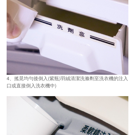
4、搖晃均勻後倒入(紫瓶)羽絨清潔洗滌劑至洗衣機的注入
口或直接倒入洗衣機中)