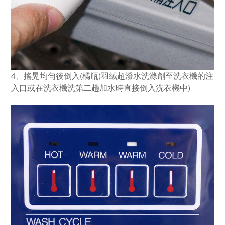
4、搖晃均勻後倒入(橘瓶)羽絨超潑水洗滌劑至洗衣機的注
入口或在洗衣機洗第二趟加水時直接倒入洗衣機中)