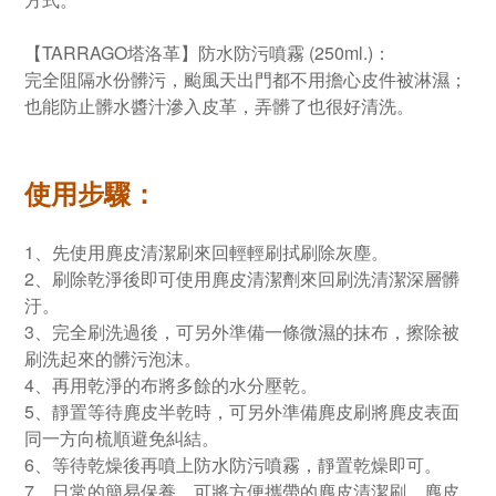
【TARRAGO塔洛革】防水防污噴霧 (250ml.)：
完全阻隔水份髒污，颱風天出門都不用擔心皮件被淋濕；
也能防止髒水醬汁滲入皮革，弄髒了也很好清洗。
使用步驟：
1、先使用麂皮清潔刷來回輕輕刷拭刷除灰塵。
2、刷除乾淨後即可使用麂皮清潔劑來回刷洗清潔深層髒
汙。
3、完全刷洗過後，可另外準備一條微濕的抹布，擦除被
刷洗起來的髒污泡沫。
4、再用乾淨的布將多餘的水分壓乾。
5、靜置等待麂皮半乾時，可另外準備麂皮刷將麂皮表面
同一方向梳順避免糾結。
6、等待乾燥後再噴上防水防污噴霧，靜置乾燥即可。
7、日常的簡易保養，可將方便攜帶的麂皮清潔刷、麂皮