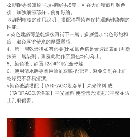
-2 隨附專業筆刷平頭+圓頭共5隻，可在大面積處理顏色
後，加強細節部分，例如彩繪。
-3 詳閱噴槍的使用說明，搭配稀釋染劑保持運動鞋染劑的
性能。
※ 染色建議薄塗乾燥後再補下一層，多層疊加出色彩飽和
度，避免厚塗帶來的厚重質感。
4、第一層乾燥後如有必要(比如底色還是會透出表面)再塗
抹第二層染劑，重覆此動作至顏色均勻為止。
5、染色後，靜置12小時待完全乾燥。
6、使用清水將專業用筆刷或噴槍清潔，避免染劑在上面
乾燥更不容易清潔。
※染色後請搭配【TARRAGO塔洛革】亮光塗料 或
【TARRAGO塔洛革】平光塗料 使整體光澤更加平整並防
止刮痕傷害。