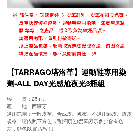
【TARRAGO塔洛革】運動鞋專用染
劑-ALL DAY光感尬夜光3瓶組
容 量：25ml.
產 地：西班牙
適用範圍：一般皮革、合成皮、帆布。不適用麂皮、漆皮
規格：請依照下方色卡選擇顏色(螢幕顯示多少會有色
差，顏色以實品為主)