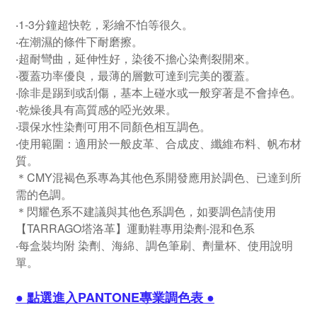
‧1-3分鐘超快乾，彩繪不怕等很久。
‧在潮濕的條件下耐磨擦。
‧超耐彎曲，延伸性好，染後不擔心染劑裂開來。
‧覆蓋功率優良，最薄的層數可達到完美的覆蓋。
‧除非是踢到或刮傷，基本上碰水或一般穿著是不會掉色。
‧乾燥後具有高質感的啞光效果。
‧環保水性染劑可用不同顏色相互調色。
‧使用範圍：適用於一般皮革、合成皮、纖維布料、帆布材
質。
＊CMY混褐色系專為其他色系開發應用於調色、已達到所
需的色調。
＊閃耀色系不建議與其他色系調色，如要調色請使用
【TARRAGO塔洛革】運動鞋專用染劑-混和色系
‧每盒裝均附 染劑、海綿、調色筆刷、劑量杯、使用說明
單。
● 點選進入PANTONE專業調色表 ●