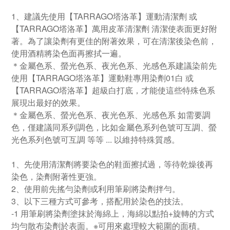
1、建議先使用【TARRAGO塔洛革】運動清潔劑 或
【TARRAGO塔洛革】萬用皮革清潔劑 清潔使表面更好附
著。為了讓染劑有更佳的附著效果，可在清潔後染色前，
使用酒精將染色面再擦拭一遍。
＊金屬色系、螢光色系、夜光色系、光感色系建議染前先
使用【TARRAGO塔洛革】運動鞋專用染劑01白 或
【TARRAGO塔洛革】超級白打底，才能使這些特殊色系
展現出最好的效果。
＊金屬色系、螢光色系、夜光色系、光感色系 如需要調
色，僅建議同系列調色，比如金屬色系列色號可互調、螢
光色系列色號可互調 等等 ... 以維持特殊質感。
1、先使用清潔劑將要染色的鞋面擦拭過，等待乾燥後再
染色，染劑附著性更強。
2、使用前先搖勻染劑或利用筆刷將染劑拌勻。
3、以下三種方式可參考，搭配用於染色的技法。
-1 用筆刷將染劑塗抹於海綿上，海綿以點拍+旋轉的方式
均勻散布染劑於表面。※可用來處理較大範圍的面積。