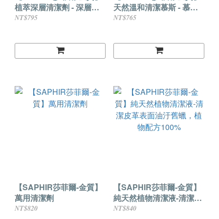
植萃深層清潔劑 - 深層潔
天然溫和清潔慕斯 - 慕斯
淨
清潔 - nappa皮革 - 苯染皮
NT$795
NT$765
革
【SAPHIR莎菲爾-金質】
【SAPHIR莎菲爾-金質】
萬用清潔劑
純天然植物清潔液-清潔皮
革表面油汙舊蠟，植物配
NT$820
NT$840