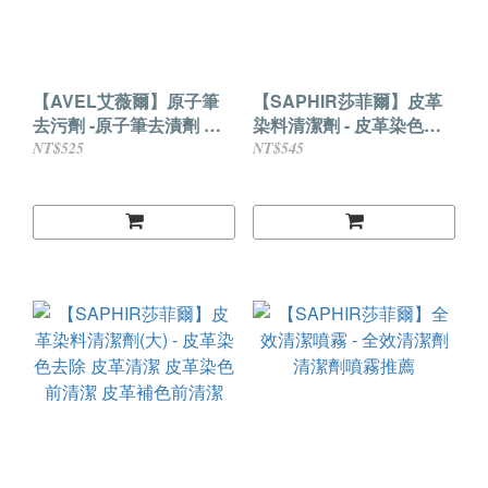
【AVEL艾薇爾】原子筆
【SAPHIR莎菲爾】皮革
去污劑 -原子筆去漬劑 原
染料清潔劑 - 皮革染色去
子筆清潔劑 油性筆清潔劑
除 皮革清潔 皮革染色前清
NT$525
NT$545
潔 皮革補色前清潔