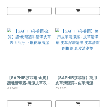
方100%
【SAPHIR莎菲爾-金質】
【SAPHIR莎菲爾】萬用
護蠟清潔露-清潔皮革表面
皮革清潔露 - 皮革清潔劑
油汙 上蠟皮革清潔
皮革深層清潔 皮革清潔劑
NT$880
NT$625
推薦 真皮清潔劑