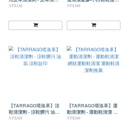
劑 麂皮清潔 皮包清潔 皮
潔 休閒鞋鞋邊清潔 帆布鞋
NT$330
NT$380
件清潔
鞋邊清潔
【TARRAGO塔洛革】涼
【TARRAGO塔洛革】運
鞋清潔劑 - 涼鞋髒污 油垢
動清潔劑 - 運動鞋清潔 網
涼鞋趾印
狀運動鞋清潔 運動鞋清潔
NT$260
NT$260
劑推薦