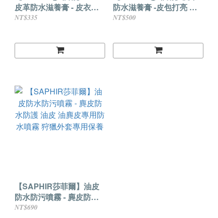
皮革防水滋養膏 - 皮衣補
防水滋養膏 -皮包打亮 真
色推薦 皮革防水防護 皮衣
皮保養 皮革防水
NT$335
NT$500
保養
【SAPHIR莎菲爾】油皮
防水防污噴霧 - 麂皮防水
防護 油皮 油麂皮專用防水
NT$690