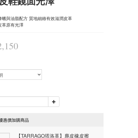
皮鞋鏡面光澤
蜂蠟與油脂配方 質地細緻有效滋潤皮革
皮革原有光澤
,150
優惠價加購商品
【TARRAGO塔洛革】麂皮橡皮擦