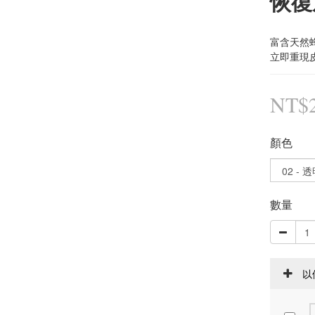
恢復
富含天然
立即重現
NT$2
顏色
數量
以