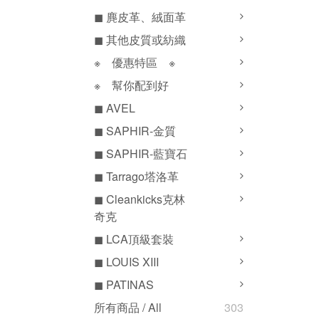
◼ 麂皮革、絨面革
◼ 其他皮質或紡織
※ 優惠特區 ※
※ 幫你配到好
◼ AVEL
◼ SAPHIR-金質
◼ SAPHIR-藍寶石
◼ Tarrago塔洛革
◼ Cleankicks克林
奇克
◼ LCA頂級套裝
◼ LOUIS XIII
◼ PATINAS
所有商品 / All
303