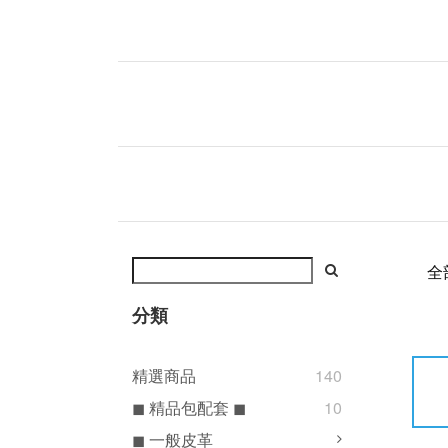
全
分類
精選商品
140
◼ 精品包配套 ◼
10
◼ 一般皮革