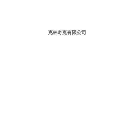
克林奇克有限公司
統一編號｜28834398
連絡電話｜(02) 2378-0268
傳真號碼｜(02) 2378-0264
110台北市信義區基隆路二段149之17號2樓
營 業 時 間
周一至周五｜國定假日公休
上午09:00-12:00 至 下午13:00-18:00
隱私條款
|
條款及細則
|
克林奇克 版權所有 COPYRIGHT Cleankicks ALL
Ⓒ