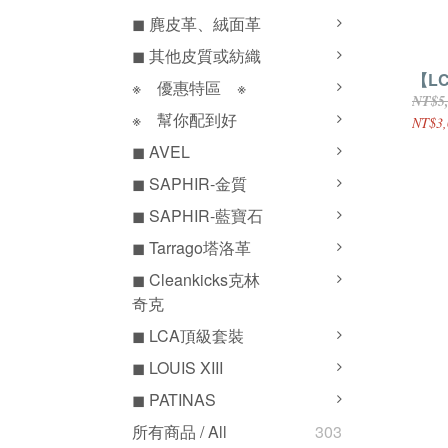
◼ 麂皮革、絨面革
◼ 其他皮質或紡織
【L
※ 優惠特區 ※
NT$5
※ 幫你配到好
NT$3,
◼ AVEL
◼ SAPHIR-金質
◼ SAPHIR-藍寶石
◼ Tarrago塔洛革
◼ Cleankicks克林
奇克
◼ LCA頂級套裝
◼ LOUIS XIII
◼ PATINAS
所有商品 / All
303