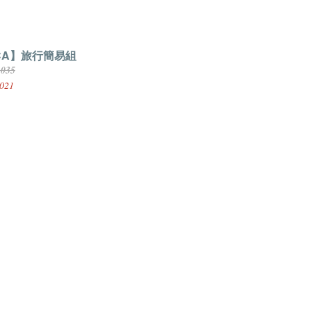
CA】旅行簡易組
,035
021