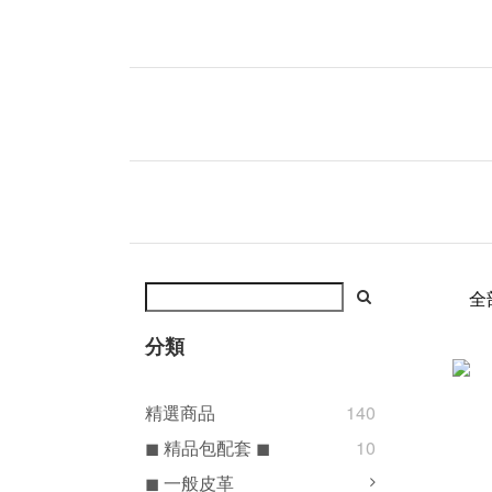
全
分類
精選商品
140
◼ 精品包配套 ◼
10
◼ 一般皮革