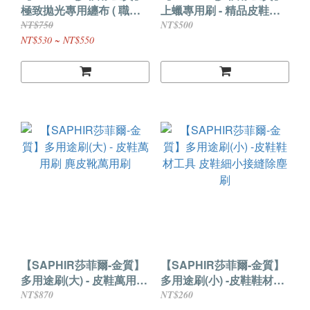
極致拋光專用纏布 ( 職人
上蠟專用刷 - 精品皮鞋上
版 & 常規版 ) - 鏡面拋光
蠟 真皮皮鞋上蠟推薦工具
NT$750
NT$500
皮鞋拋光 牛津鞋保養 高級
NT$530 ~ NT$550
皮件保養
【SAPHIR莎菲爾-金質】
【SAPHIR莎菲爾-金質】
多用途刷(大) - 皮鞋萬用刷
多用途刷(小) -皮鞋鞋材工
麂皮靴萬用刷
具 皮鞋細小接縫除塵刷
NT$870
NT$260