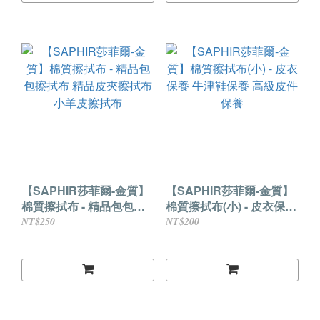
【SAPHIR莎菲爾-金質】
【SAPHIR莎菲爾-金質】
棉質擦拭布 - 精品包包擦
棉質擦拭布(小) - 皮衣保養
拭布 精品皮夾擦拭布 小羊
牛津鞋保養 高級皮件保養
NT$250
NT$200
皮擦拭布