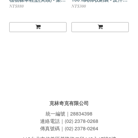
鞋適用 德比鞋適用 尖頭皮
納袋 皮包收納袋 皮鞋收納
NT$880
NT$300
鞋適用鞋墊
袋
克林奇克有限公司
統一編號｜28834398
連絡電話｜(02) 2378-0268
傳真號碼｜(02) 2378-0264