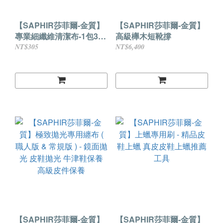
【SAPHIR莎菲爾-金質】
【SAPHIR莎菲爾-金質】
專業細纖維清潔布-1包3入
高級櫸木短靴撐
替換更方便
NT$305
NT$6,400
【SAPHIR莎菲爾-金質】
【SAPHIR莎菲爾-金質】