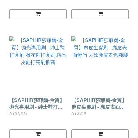
【SAPHIR莎菲爾-金質】
【SAPHIR莎菲爾-金質】
拋光專用刷 - 紳士鞋打亮
麂皮生膠刷 - 麂皮表面髒
刷 雕花鞋打亮刷 精品皮鞋
污 去除麂皮表免殘膠
NT$1,035
NT$950
打亮刷推薦