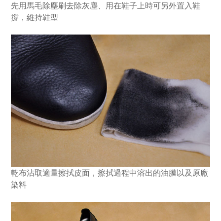
先用馬毛除塵刷去除灰塵、用在鞋子上時可另外置入鞋
撐，維持鞋型
乾布沾取適量擦拭皮面，擦拭過程中溶出的油膜以及原廠
染料